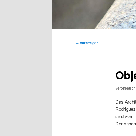
Hauptmenü
Beitragsnavigation
←
Vorheriger
Obje
Veröffentlic
Das Archit
Rodriguez 
sind von m
Der anschl