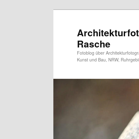
Zum
primären
Inhalt
Architekturfo
springen
Rasche
Fotoblog über Architekturfotogra
Kunst und Bau, NRW, Ruhrgebiet,