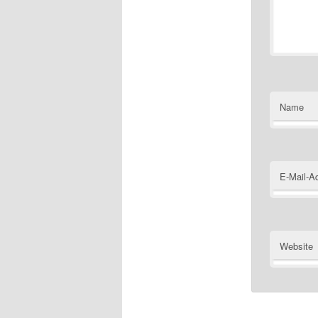
Name
E-Mail-A
Website