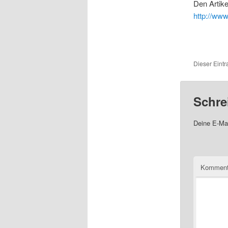
Den Artike
http://ww
Dieser Eint
Schre
Deine E-Mai
Komment